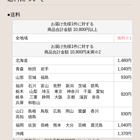
●送料
お届け先様1件に対する
商品合計金額 10,800円以上
全地域
無料※1
お届け先様1件に対する
商品合計金額 10,800円未満※2
北海道
1,480円
青森
秋田
岩手
1,040円
山形
宮城
福島
930円
福井
石川
富山
長野
新潟
茨城
群馬
栃木
山梨
埼玉
東京
神奈川
千葉
愛知
820円
岐阜
三重
静岡
大阪
京都
滋賀
奈良
兵庫
和歌山
山口
島根
鳥取
広島
岡山
愛媛
香川
930円
高知
徳島
福岡
佐賀
長崎
熊本
大分
宮崎
鹿児島
1,040円
沖縄
1,370円