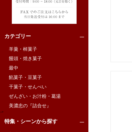
カテゴリー
羊羹・棹菓子
饅頭・焼き菓子
最中
餡菓子・豆菓子
干菓子・せんべい
ぜんざい・お汁粉・葛湯
美濃忠の『詰合せ』
-->
特集・シーンから探す