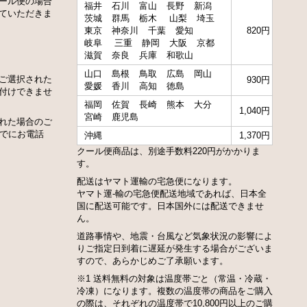
ール便の場合
福井
石川
富山
長野
新潟
ていただきま
茨城
群馬
栃木
山梨
埼玉
東京
神奈川
千葉
愛知
820円
岐阜
三重
静岡
大阪
京都
滋賀
奈良
兵庫
和歌山
山口
島根
鳥取
広島
岡山
ご選択された
930円
愛媛
香川
高知
徳島
付けできませ
福岡
佐賀
長崎
熊本
大分
1,040円
宮崎
鹿児島
れた場合のご
までにお電話
沖縄
1,370円
クール便商品は、別途手数料220円がかかりま
す。
配送はヤマト運輸の宅急便になります。
ヤマト運-輸の宅急便配送地域であれば、日本全
国に配送可能です。日本国外には配送できませ
ん。
道路事情や、地震・台風など気象状況の影響によ
りご指定日到着に遅延が発生する場合がございま
すので、あらかじめご了承願います。
※1 送料無料の対象は温度帯ごと（常温・冷蔵・
冷凍）になります。複数の温度帯の商品をご購入
の際は、それぞれの温度帯で10,800円以上のご購