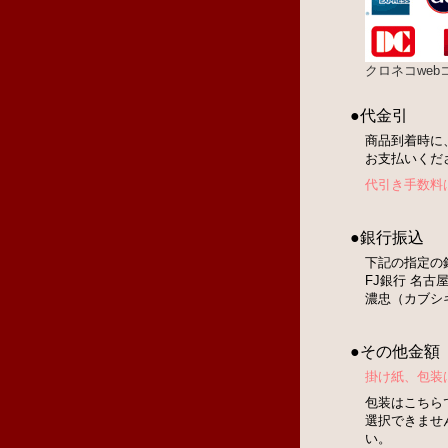
クロネコwe
●代金引
商品到着時に
お支払いくだ
代引き手数料
●銀行振込
下記の指定の
FJ銀行 名古屋
濃忠（カブシ
●その他金額
掛け紙、包装
包装はこちら
選択できませ
い。