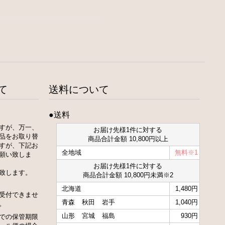
て
送料について
●送料
すが、万一、
お届け先様1件に対する
品をお取り替
商品合計金額 10,800円以上
すが、下記お
全地域
無料※1
願い致しま
お届け先様1件に対する
致します。
商品合計金額 10,800円未満※2
北海道
1,480円
受付できませ
青森
秋田
岩手
1,040円
。
山形
宮城
福島
930円
での保管期限