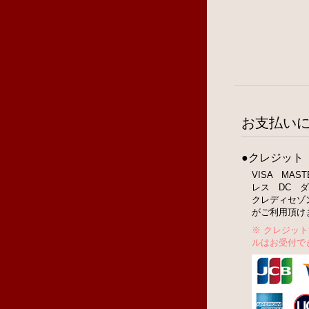
お支払い
●クレジット
VISA MA
レス DC ダ
クレディセゾ
がご利用頂け
※ クレジッ
ルはお受付で