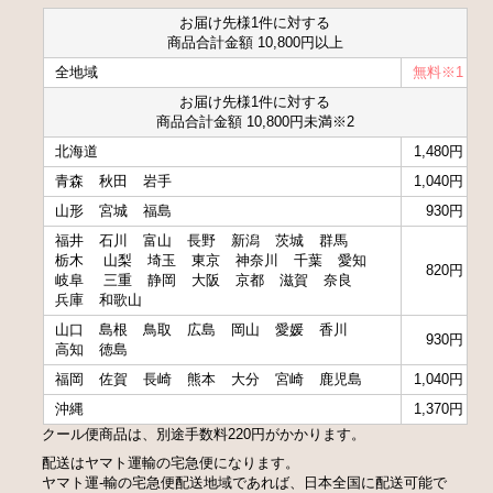
お届け先様1件に対する
商品合計金額 10,800円以上
全地域
無料※1
お届け先様1件に対する
商品合計金額 10,800円未満※2
北海道
1,480円
青森
秋田
岩手
1,040円
山形
宮城
福島
930円
福井
石川
富山
長野
新潟
茨城
群馬
栃木
山梨
埼玉
東京
神奈川
千葉
愛知
820円
岐阜
三重
静岡
大阪
京都
滋賀
奈良
兵庫
和歌山
山口
島根
鳥取
広島
岡山
愛媛
香川
930円
高知
徳島
福岡
佐賀
長崎
熊本
大分
宮崎
鹿児島
1,040円
沖縄
1,370円
クール便商品は、別途手数料220円がかかります。
配送はヤマト運輸の宅急便になります。
ヤマト運-輸の宅急便配送地域であれば、日本全国に配送可能で