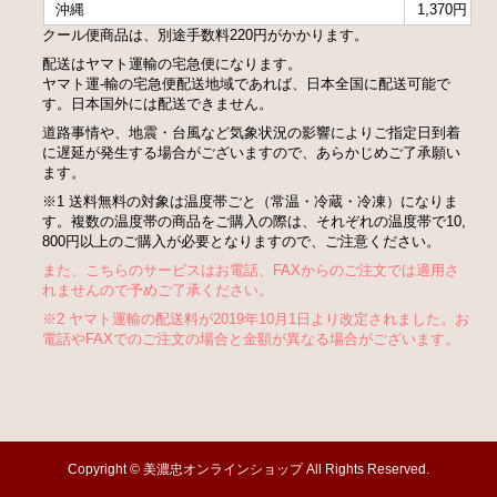
沖縄
1,370円
クール便商品は、別途手数料220円がかかります。
配送はヤマト運輸の宅急便になります。
ヤマト運-輸の宅急便配送地域であれば、日本全国に配送可能で
す。日本国外には配送できません。
道路事情や、地震・台風など気象状況の影響によりご指定日到着
に遅延が発生する場合がございますので、あらかじめご了承願い
ます。
※1 送料無料の対象は温度帯ごと（常温・冷蔵・冷凍）になりま
す。複数の温度帯の商品をご購入の際は、それぞれの温度帯で10,
800円以上のご購入が必要となりますので、ご注意ください。
また、こちらのサービスはお電話、FAXからのご注文では適用さ
れませんので予めご了承ください。
※2 ヤマト運輸の配送料が2019年10月1日より改定されました。お
電話やFAXでのご注文の場合と金額が異なる場合がございます。
Copyright © 美濃忠オンラインショップ All Rights Reserved.