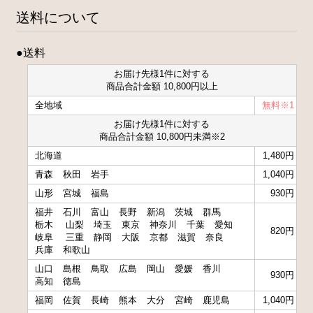
送料について
●送料
お届け先様1件に対する
商品合計金額 10,800円以上
全地域
無料※1
お届け先様1件に対する
商品合計金額 10,800円未満※2
北海道
1,480円
青森
秋田
岩手
1,040円
山形
宮城
福島
930円
福井
石川
富山
長野
新潟
茨城
群馬
栃木
山梨
埼玉
東京
神奈川
千葉
愛知
820円
岐阜
三重
静岡
大阪
京都
滋賀
奈良
兵庫
和歌山
山口
島根
鳥取
広島
岡山
愛媛
香川
930円
高知
徳島
福岡
佐賀
長崎
熊本
大分
宮崎
鹿児島
1,040円