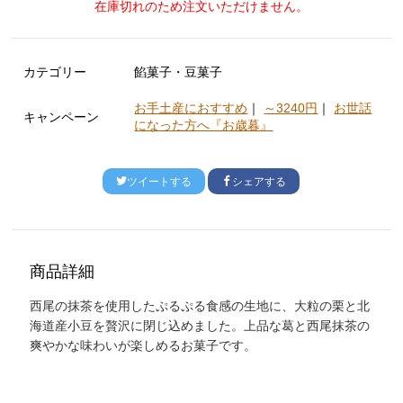
在庫切れのため注文いただけません。
カテゴリー
餡菓子・豆菓子
お手土産におすすめ
｜
～3240円
｜
お世話
キャンペーン
になった方へ『お歳暮』
ツイートする
シェアする
商品詳細
西尾の抹茶を使用したぷるぷる食感の生地に、大粒の栗と北
海道産小豆を贅沢に閉じ込めました。上品な葛と西尾抹茶の
爽やかな味わいが楽しめるお菓子です。