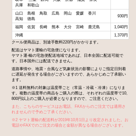
兵庫
和歌山
山口
島根
鳥取
広島
岡山
愛媛
香川
930円
高知
徳島
福岡
佐賀
長崎
熊本
大分
宮崎
鹿児島
1,040円
沖縄
1,370円
クール便商品は、別途手数料220円がかかります。
配送はヤマト運輸の宅急便になります。
ヤマト運-輸の宅急便配送地域であれば、日本全国に配送可能で
す。日本国外には配送できません。
道路事情や、地震・台風など気象状況の影響によりご指定日到着
に遅延が発生する場合がございますので、あらかじめご了承願い
ます。
※1 送料無料の対象は温度帯ごと（常温・冷蔵・冷凍）になりま
す。複数の温度帯の商品をご購入の際は、それぞれの温度帯で10,
800円以上のご購入が必要となりますので、ご注意ください。
また、こちらのサービスはお電話、FAXからのご注文では適用さ
れませんので予めご了承ください。
※2 ヤマト運輸の配送料が2019年10月1日より改定されました。お
電話やFAXでのご注文の場合と金額が異なる場合がございます。