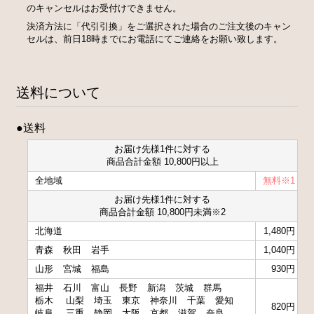
のキャンセルはお受付けできません。
決済方法に「代引引換」をご選択された場合のご注文後のキャン
セルは、前日18時までにお電話にてご連絡をお願い致します。
送料について
●送料
お届け先様1件に対する
商品合計金額 10,800円以上
全地域
無料※1
お届け先様1件に対する
商品合計金額 10,800円未満※2
北海道
1,480円
青森
秋田
岩手
1,040円
山形
宮城
福島
930円
福井
石川
富山
長野
新潟
茨城
群馬
栃木
山梨
埼玉
東京
神奈川
千葉
愛知
820円
岐阜
三重
静岡
大阪
京都
滋賀
奈良