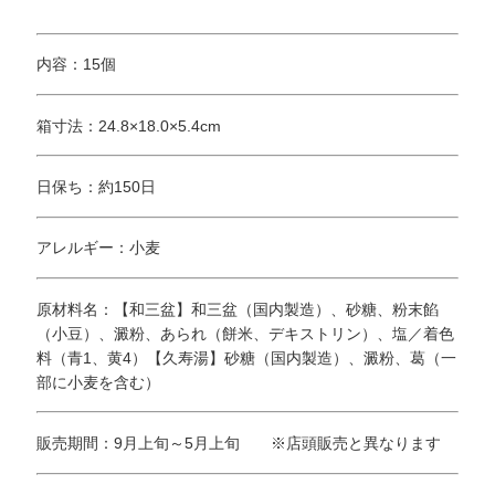
内容：15個
箱寸法：24.8×18.0×5.4cm
日保ち：約150日
アレルギー：小麦
原材料名：【和三盆】和三盆（国内製造）、砂糖、粉末餡
（小豆）、澱粉、あられ（餅米、デキストリン）、塩／着色
料（青1、黄4）【久寿湯】砂糖（国内製造）、澱粉、葛（一
部に小麦を含む）
販売期間：9月上旬～5月上旬 ※店頭販売と異なります