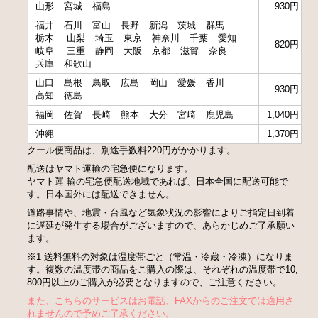
山形
宮城
福島
930円
福井
石川
富山
長野
新潟
茨城
群馬
栃木
山梨
埼玉
東京
神奈川
千葉
愛知
820円
岐阜
三重
静岡
大阪
京都
滋賀
奈良
兵庫
和歌山
山口
島根
鳥取
広島
岡山
愛媛
香川
930円
高知
徳島
福岡
佐賀
長崎
熊本
大分
宮崎
鹿児島
1,040円
沖縄
1,370円
クール便商品は、別途手数料220円がかかります。
配送はヤマト運輸の宅急便になります。
ヤマト運-輸の宅急便配送地域であれば、日本全国に配送可能で
す。日本国外には配送できません。
道路事情や、地震・台風など気象状況の影響によりご指定日到着
に遅延が発生する場合がございますので、あらかじめご了承願い
ます。
※1 送料無料の対象は温度帯ごと（常温・冷蔵・冷凍）になりま
す。複数の温度帯の商品をご購入の際は、それぞれの温度帯で10,
800円以上のご購入が必要となりますので、ご注意ください。
また、こちらのサービスはお電話、FAXからのご注文では適用さ
れませんので予めご了承ください。