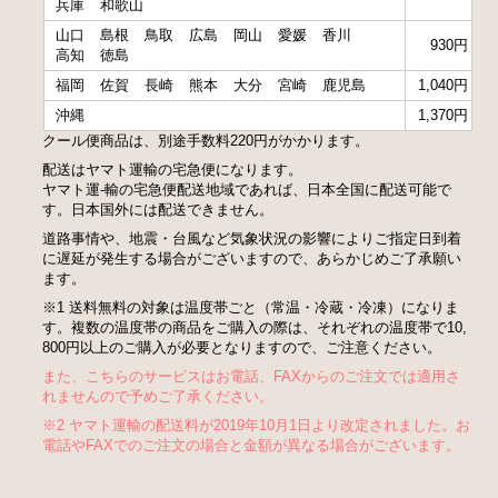
兵庫
和歌山
山口
島根
鳥取
広島
岡山
愛媛
香川
930円
高知
徳島
福岡
佐賀
長崎
熊本
大分
宮崎
鹿児島
1,040円
沖縄
1,370円
クール便商品は、別途手数料220円がかかります。
配送はヤマト運輸の宅急便になります。
ヤマト運-輸の宅急便配送地域であれば、日本全国に配送可能で
す。日本国外には配送できません。
道路事情や、地震・台風など気象状況の影響によりご指定日到着
に遅延が発生する場合がございますので、あらかじめご了承願い
ます。
※1 送料無料の対象は温度帯ごと（常温・冷蔵・冷凍）になりま
す。複数の温度帯の商品をご購入の際は、それぞれの温度帯で10,
800円以上のご購入が必要となりますので、ご注意ください。
また、こちらのサービスはお電話、FAXからのご注文では適用さ
れませんので予めご了承ください。
※2 ヤマト運輸の配送料が2019年10月1日より改定されました。お
電話やFAXでのご注文の場合と金額が異なる場合がございます。