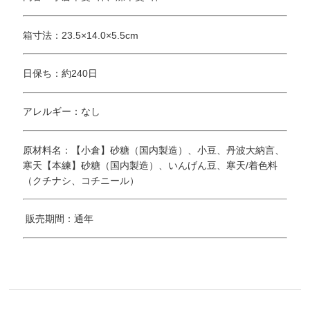
箱寸法：23.5×14.0×5.5cm
日保ち：約240日
アレルギー：なし
原材料名：【小倉】砂糖（国内製造）、小豆、丹波大納言、
寒天【本練】砂糖（国内製造）、いんげん豆、寒天/着色料
（クチナシ、コチニール）
販売期間：通年