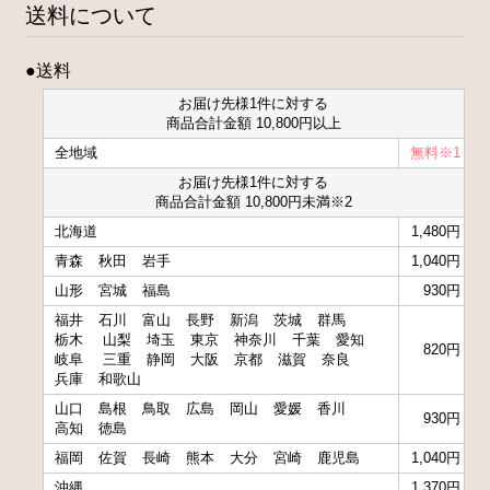
送料について
●送料
お届け先様1件に対する
商品合計金額 10,800円以上
全地域
無料※1
お届け先様1件に対する
商品合計金額 10,800円未満※2
北海道
1,480円
青森
秋田
岩手
1,040円
山形
宮城
福島
930円
福井
石川
富山
長野
新潟
茨城
群馬
栃木
山梨
埼玉
東京
神奈川
千葉
愛知
820円
岐阜
三重
静岡
大阪
京都
滋賀
奈良
兵庫
和歌山
山口
島根
鳥取
広島
岡山
愛媛
香川
930円
高知
徳島
福岡
佐賀
長崎
熊本
大分
宮崎
鹿児島
1,040円
沖縄
1,370円