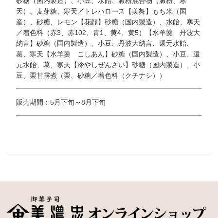
砂糖（国内製造）、小豆、水飴、澱粉混合物（澱粉、寒
天）、麦芽糖、寒天／トレハロース【美舞】もち米（国
産）、砂糖、レモン【花顔】砂糖（国内製造）、水飴、寒天
／着色料（赤3、赤102、青1、黄4、黄5）【水羊羹 丹波大
納言】砂糖（国内製造）、小豆、丹波大納言、還元水飴、
葛、寒天【水羊羹 こしあん】砂糖（国内製造）、小豆、還
元水飴、葛、寒天【冷やしぜんざい】砂糖（国内製造）、小
豆、栗甘露煮（栗、砂糖／着色料（クチナシ））
販売期間：5月下旬～8月下旬