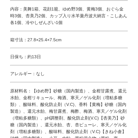
内容：美舞1箱、花顔1籠、ゆめ野3個、黄梅3個、おぐら金
時3個、杏美乃2個、カップ入り水羊羹丹波大納言・こしあん
各1個、冷やしぜんざい1個
箱寸法：27.8×25.4×7.5cm
日保ち：約13日
アレルギー：なし
原材料名：【ゆめ野】砂糖（国内製造）、金柑甘露煮、還元
水飴、金柑リキュール、梅酒、寒天／ゲル化剤（増粘多糖
類）、酸味料、酸化防止剤（V.C)、香料【黄梅】砂糖（国内
製造）、還元水飴、梅甘露煮、梅酢、梅酒、寒天／ゲル化剤
（増粘多糖類）、pH調整剤、酸化防止剤(V.C)【杏美乃】砂
糖（国内製造）、還元水飴、杏、杏ピューレ、寒天／ゲル化
剤（増粘多糖類）、酸味料、酸化防止剤（V.C)【きね小倉】