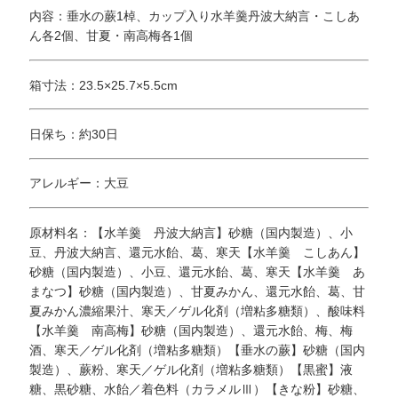
内容：垂水の蕨1棹、カップ入り水羊羹丹波大納言・こしあ
ん各2個、甘夏・南高梅各1個
箱寸法：23.5×25.7×5.5cm
日保ち：約30日
アレルギー：大豆
原材料名：【水羊羹 丹波大納言】砂糖（国内製造）、小
豆、丹波大納言、還元水飴、葛、寒天【水羊羹 こしあん】
砂糖（国内製造）、小豆、還元水飴、葛、寒天【水羊羹 あ
まなつ】砂糖（国内製造）、甘夏みかん、還元水飴、葛、甘
夏みかん濃縮果汁、寒天／ゲル化剤（増粘多糖類）、酸味料
【水羊羹 南高梅】砂糖（国内製造）、還元水飴、梅、梅
酒、寒天／ゲル化剤（増粘多糖類）【垂水の蕨】砂糖（国内
製造）、蕨粉、寒天／ゲル化剤（増粘多糖類）【黒蜜】液
糖、黒砂糖、水飴／着色料（カラメルⅢ）【きな粉】砂糖、