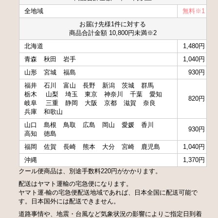
全地域
無料※1
お届け先様1件に対する
商品合計金額 10,800円未満※2
北海道
1,480円
青森
秋田
岩手
1,040円
山形
宮城
福島
930円
福井
石川
富山
長野
新潟
茨城
群馬
栃木
山梨
埼玉
東京
神奈川
千葉
愛知
820円
岐阜
三重
静岡
大阪
京都
滋賀
奈良
兵庫
和歌山
山口
島根
鳥取
広島
岡山
愛媛
香川
930円
高知
徳島
福岡
佐賀
長崎
熊本
大分
宮崎
鹿児島
1,040円
沖縄
1,370円
クール便商品は、別途手数料220円がかかります。
配送はヤマト運輸の宅急便になります。
ヤマト運-輸の宅急便配送地域であれば、日本全国に配送可能で
す。日本国外には配送できません。
道路事情や、地震・台風など気象状況の影響によりご指定日到着