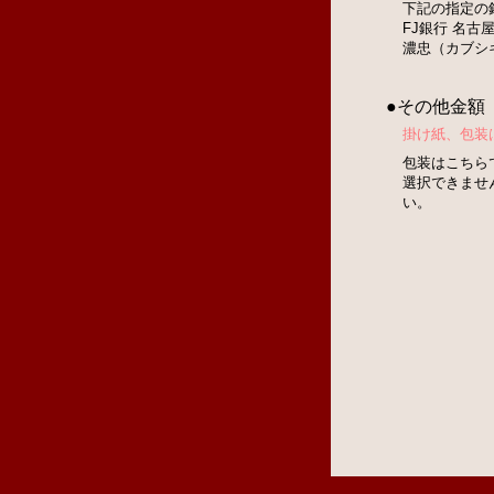
下記の指定の
FJ銀行 名古屋
濃忠（カブシ
●その他金額
掛け紙、包装
包装はこちら
選択できませ
い。