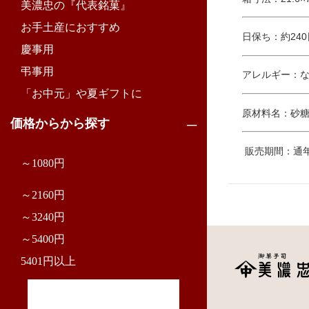
美濃忠の『代表銘菓』
お手土産におすすめ
日保ち：約240
慶事用
弔事用
アレルギー：
「お中元」や夏ギフトに
原材料名：砂
価格からから探す
販売期間：通
～1080円
～2160円
～3240円
～5400円
5401円以上