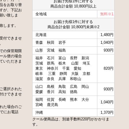
お届け先様1件に対する
品をお取り替
商品合計金額 10,800円以上
すが、下記お
全地域
無料※1
願い致しま
お届け先様1件に対する
致します。
商品合計金額 10,800円未満※2
北海道
1,480円
受付できませ
青森
秋田
岩手
1,040円
。
山形
宮城
福島
930円
での保管期限
ール便の場合
福井
石川
富山
長野
新潟
ていただきま
茨城
群馬
栃木
山梨
埼玉
東京
神奈川
千葉
愛知
820円
岐阜
三重
静岡
大阪
京都
滋賀
奈良
兵庫
和歌山
山口
島根
鳥取
広島
岡山
ご選択された
930円
愛媛
香川
高知
徳島
付けできませ
福岡
佐賀
長崎
熊本
大分
1,040円
宮崎
鹿児島
れた場合のご
までにお電話
沖縄
1,370円
クール便商品は、別途手数料220円がかかりま
す。