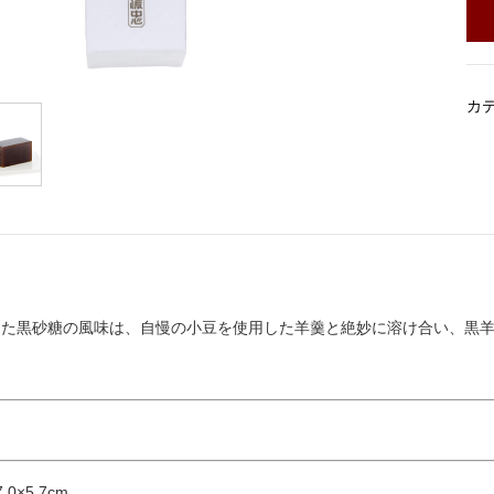
カ
った黒砂糖の風味は、自慢の小豆を使用した羊羹と絶妙に溶け合い、黒
.0×5.7cm