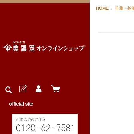
HOME
羊羹・棹
official site