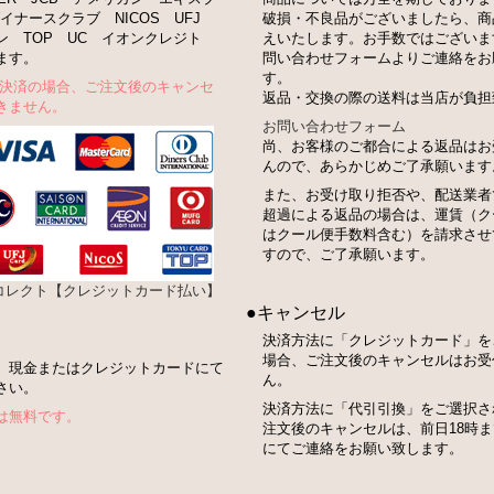
イナースクラブ NICOS UFJ
破損・不良品がございましたら、商
ン TOP UC イオンクレジト
えいたします。お手数ではございま
ます。
問い合わせフォームよりご連絡をお
す。
ト決済の場合、ご注文後のキャンセ
返品・交換の際の送料は当店が負担
きません。
お問い合わせフォーム
尚、お客様のご都合による返品はお
んので、あらかじめご了承願います
また、お受け取り拒否や、配送業者
超過による返品の場合は、運賃（ク
はクール便手数料含む）を請求させ
すので、ご了承願います。
bコレクト【クレジットカード払い】
●キャンセル
決済方法に「クレジットカード」を
場合、ご注文後のキャンセルはお受
、現金またはクレジットカードにて
ん。
さい。
決済方法に「代引引換」をご選択さ
は無料です。
注文後のキャンセルは、前日18時
にてご連絡をお願い致します。