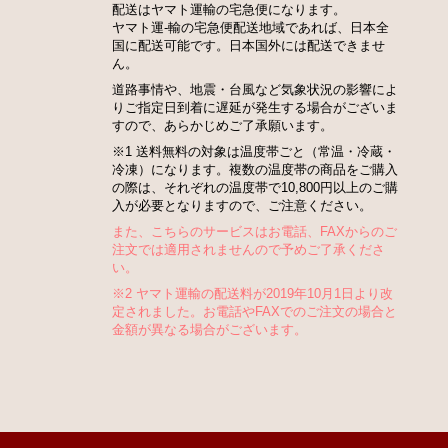
配送はヤマト運輸の宅急便になります。
ヤマト運-輸の宅急便配送地域であれば、日本全
国に配送可能です。日本国外には配送できませ
ん。
道路事情や、地震・台風など気象状況の影響によ
りご指定日到着に遅延が発生する場合がございま
すので、あらかじめご了承願います。
※1 送料無料の対象は温度帯ごと（常温・冷蔵・
冷凍）になります。複数の温度帯の商品をご購入
の際は、それぞれの温度帯で10,800円以上のご購
入が必要となりますので、ご注意ください。
また、こちらのサービスはお電話、FAXからのご
注文では適用されませんので予めご了承くださ
い。
※2 ヤマト運輸の配送料が2019年10月1日より改
定されました。お電話やFAXでのご注文の場合と
金額が異なる場合がございます。