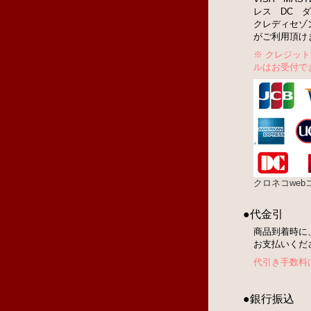
レス DC ダ
クレディセゾ
がご利用頂け
※ クレジッ
ルはお受付で
クロネコwe
●代金引
商品到着時に
お支払いくだ
代引き手数料
●銀行振込