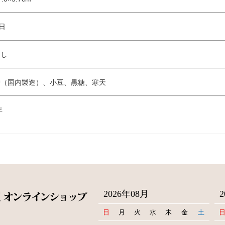
日
なし
糖（国内製造）、小豆、黒糖、寒天
年
2026年08月
日
月
火
水
木
金
土