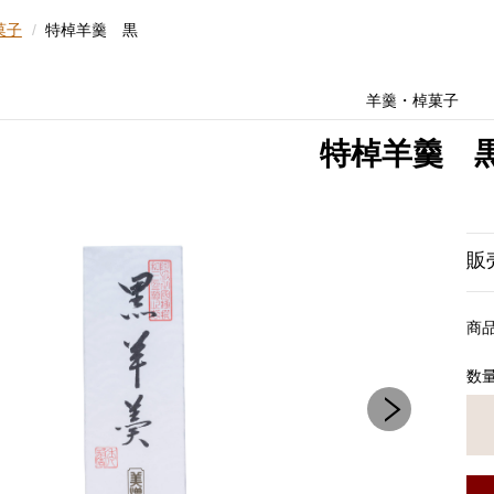
菓子
特棹羊羹 黒
羊羹・棹菓子
特棹羊羹 
販
商
数