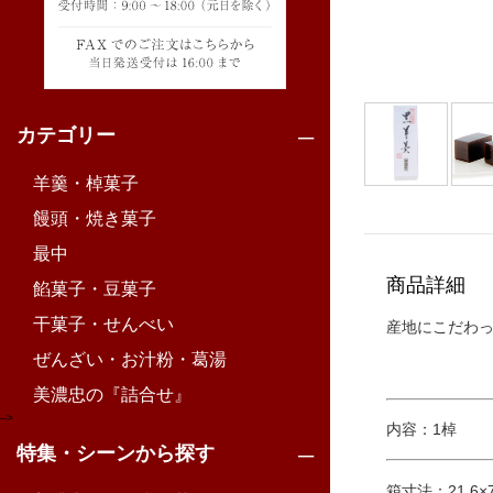
カテゴリー
羊羹・棹菓子
饅頭・焼き菓子
最中
商品詳細
餡菓子・豆菓子
干菓子・せんべい
産地にこだわ
ぜんざい・お汁粉・葛湯
美濃忠の『詰合せ』
-->
内容：1棹
特集・シーンから探す
箱寸法：21.6×7