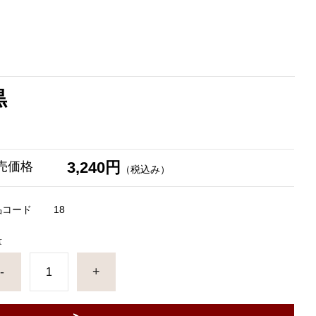
黒
3,240円
売価格
（税込み）
品コード
18
量
-
+