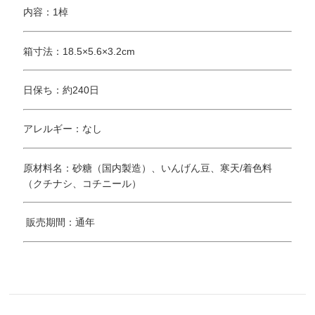
内容：1棹
箱寸法：18.5×5.6×3.2cm
日保ち：約240日
アレルギー：なし
原材料名：砂糖（国内製造）、いんげん豆、寒天/着色料
（クチナシ、コチニール）
販売期間：通年