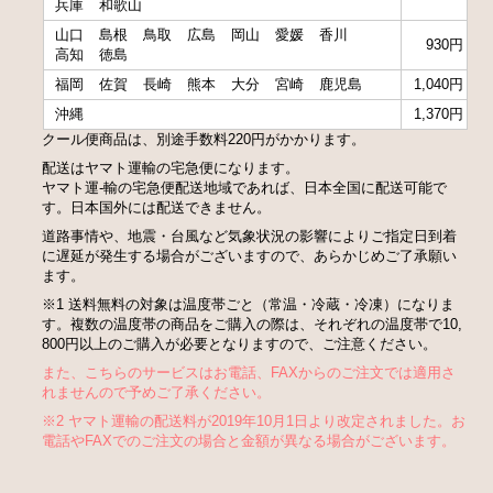
兵庫
和歌山
山口
島根
鳥取
広島
岡山
愛媛
香川
930円
高知
徳島
福岡
佐賀
長崎
熊本
大分
宮崎
鹿児島
1,040円
沖縄
1,370円
クール便商品は、別途手数料220円がかかります。
配送はヤマト運輸の宅急便になります。
ヤマト運-輸の宅急便配送地域であれば、日本全国に配送可能で
す。日本国外には配送できません。
道路事情や、地震・台風など気象状況の影響によりご指定日到着
に遅延が発生する場合がございますので、あらかじめご了承願い
ます。
※1 送料無料の対象は温度帯ごと（常温・冷蔵・冷凍）になりま
す。複数の温度帯の商品をご購入の際は、それぞれの温度帯で10,
800円以上のご購入が必要となりますので、ご注意ください。
また、こちらのサービスはお電話、FAXからのご注文では適用さ
れませんので予めご了承ください。
※2 ヤマト運輸の配送料が2019年10月1日より改定されました。お
電話やFAXでのご注文の場合と金額が異なる場合がございます。