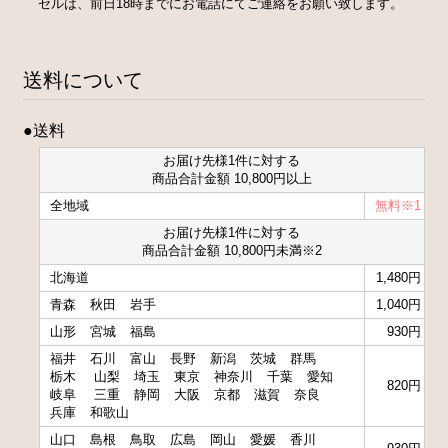
セルは、前日18時までにお電話にてご連絡をお願い致します。
送料について
●送料
お届け先様1件に対する
商品合計金額 10,800円以上
全地域
無料※1
お届け先様1件に対する
商品合計金額 10,800円未満※2
北海道
1,480円
青森
秋田
岩手
1,040円
山形
宮城
福島
930円
福井
石川
富山
長野
新潟
茨城
群馬
栃木
山梨
埼玉
東京
神奈川
千葉
愛知
820円
岐阜
三重
静岡
大阪
京都
滋賀
奈良
兵庫
和歌山
山口
島根
鳥取
広島
岡山
愛媛
香川