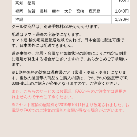
930円
高知
徳島
福岡
佐賀
長崎
熊本
大分
宮崎
鹿児島
1,040円
沖縄
1,370円
クール便商品は、別途手数料220円がかかります。
配送はヤマト運輸の宅急便になります。
ヤマト運-輸の宅急便配送地域であれば、日本全国に配送可能で
す。日本国外には配送できません。
道路事情や、地震・台風など気象状況の影響によりご指定日到着
に遅延が発生する場合がございますので、あらかじめご了承願い
ます。
※1 送料無料の対象は温度帯ごと（常温・冷蔵・冷凍）になりま
す。複数の温度帯の商品をご購入の際は、それぞれの温度帯で10,
800円以上のご購入が必要となりますので、ご注意ください。
また、こちらのサービスはお電話、FAXからのご注文では適用さ
れませんので予めご了承ください。
※2 ヤマト運輸の配送料が2019年10月1日より改定されました。お
電話やFAXでのご注文の場合と金額が異なる場合がございます。