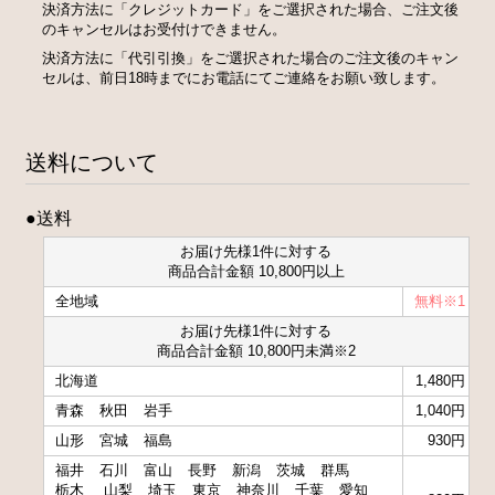
決済方法に「クレジットカード」をご選択された場合、ご注文後
のキャンセルはお受付けできません。
決済方法に「代引引換」をご選択された場合のご注文後のキャン
セルは、前日18時までにお電話にてご連絡をお願い致します。
送料について
●送料
お届け先様1件に対する
商品合計金額 10,800円以上
全地域
無料※1
お届け先様1件に対する
商品合計金額 10,800円未満※2
北海道
1,480円
青森
秋田
岩手
1,040円
山形
宮城
福島
930円
福井
石川
富山
長野
新潟
茨城
群馬
栃木
山梨
埼玉
東京
神奈川
千葉
愛知