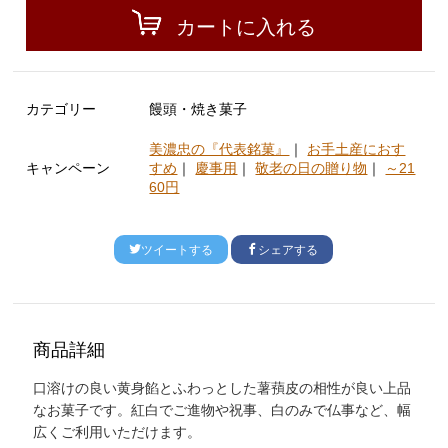
カートに入れる
カテゴリー
饅頭・焼き菓子
美濃忠の『代表銘菓』
｜
お手土産におす
キャンペーン
すめ
｜
慶事用
｜
敬老の日の贈り物
｜
～21
60円
ツイートする
シェアする
商品詳細
口溶けの良い黄身餡とふわっとした薯蕷皮の相性が良い上品
なお菓子です。紅白でご進物や祝事、白のみで仏事など、幅
広くご利用いただけます。