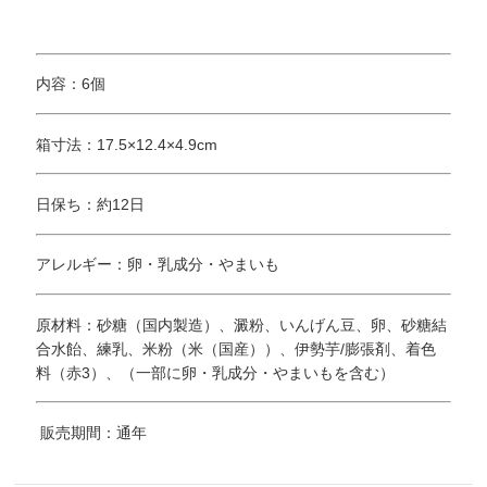
内容：6個
箱寸法：17.5×12.4×4.9cm
日保ち：約12日
アレルギー：卵・乳成分・やまいも
原材料：砂糖（国内製造）、澱粉、いんげん豆、卵、砂糖結
合水飴、練乳、米粉（米（国産））、伊勢芋/膨張剤、着色
料（赤3）、（一部に卵・乳成分・やまいもを含む）
販売期間：通年