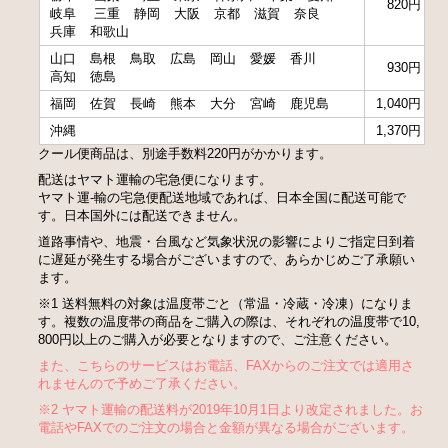
820円
岐阜
三重
静岡
大阪
京都
滋賀
奈良
兵庫
和歌山
山口
島根
鳥取
広島
岡山
愛媛
香川
930円
高知
徳島
福岡
佐賀
長崎
熊本
大分
宮崎
鹿児島
1,040円
沖縄
1,370円
クール便商品は、別途手数料220円がかかります。
配送はヤマト運輸の宅急便になります。
ヤマト運-輸の宅急便配送地域であれば、日本全国に配送可能で
す。日本国外には配送できません。
道路事情や、地震・台風など気象状況の影響によりご指定日到着
に遅延が発生する場合がございますので、あらかじめご了承願い
ます。
※1 送料無料の対象は温度帯ごと（常温・冷蔵・冷凍）になりま
す。複数の温度帯の商品をご購入の際は、それぞれの温度帯で10,
800円以上のご購入が必要となりますので、ご注意ください。
また、こちらのサービスはお電話、FAXからのご注文では適用さ
れませんので予めご了承ください。
※2 ヤマト運輸の配送料が2019年10月1日より改定されました。お
電話やFAXでのご注文の場合と金額が異なる場合がございます。