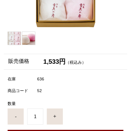
1,533円
販売価格
（税込み）
在庫
636
商品コード
52
数量
-
+