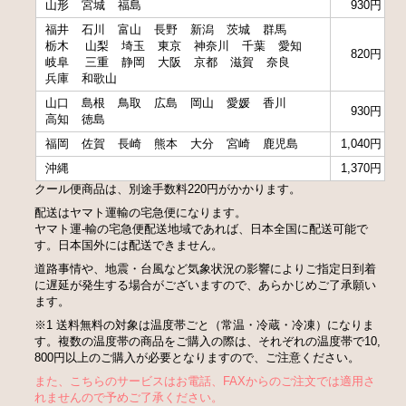
山形
宮城
福島
930円
福井
石川
富山
長野
新潟
茨城
群馬
栃木
山梨
埼玉
東京
神奈川
千葉
愛知
820円
岐阜
三重
静岡
大阪
京都
滋賀
奈良
兵庫
和歌山
山口
島根
鳥取
広島
岡山
愛媛
香川
930円
高知
徳島
福岡
佐賀
長崎
熊本
大分
宮崎
鹿児島
1,040円
沖縄
1,370円
クール便商品は、別途手数料220円がかかります。
配送はヤマト運輸の宅急便になります。
ヤマト運-輸の宅急便配送地域であれば、日本全国に配送可能で
す。日本国外には配送できません。
道路事情や、地震・台風など気象状況の影響によりご指定日到着
に遅延が発生する場合がございますので、あらかじめご了承願い
ます。
※1 送料無料の対象は温度帯ごと（常温・冷蔵・冷凍）になりま
す。複数の温度帯の商品をご購入の際は、それぞれの温度帯で10,
800円以上のご購入が必要となりますので、ご注意ください。
また、こちらのサービスはお電話、FAXからのご注文では適用さ
れませんので予めご了承ください。