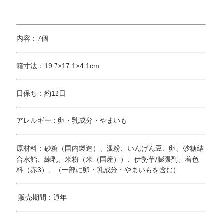
内容：7個
箱寸法：19.7×17.1×4.1cm
日保ち：約12日
アレルギー：卵・乳成分・やまいも
原材料：砂糖（国内製造）、澱粉、いんげん豆、卵、砂糖結
合水飴、練乳、米粉（米（国産））、伊勢芋/膨張剤、着色
料（赤3）、（一部に卵・乳成分・やまいもを含む）
販売期間：通年