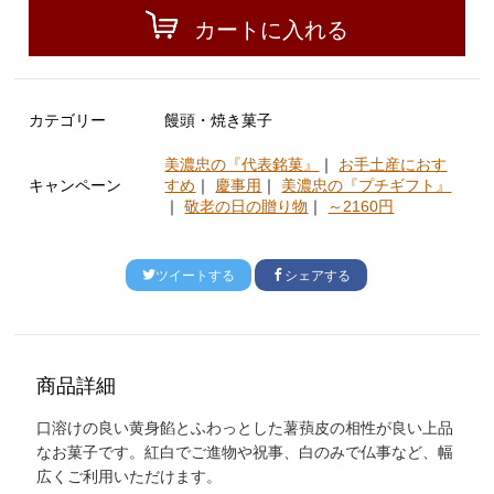
カートに入れる
カテゴリー
饅頭・焼き菓子
美濃忠の『代表銘菓』
｜
お手土産におす
キャンペーン
すめ
｜
慶事用
｜
美濃忠の『プチギフト』
｜
敬老の日の贈り物
｜
～2160円
ツイートする
シェアする
商品詳細
口溶けの良い黄身餡とふわっとした薯蕷皮の相性が良い上品
なお菓子です。紅白でご進物や祝事、白のみで仏事など、幅
広くご利用いただけます。