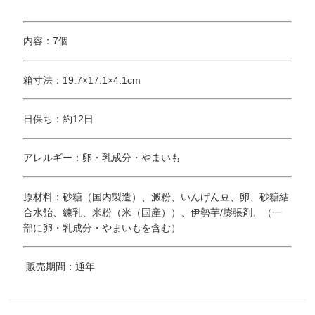
内容：7個
箱寸法：19.7×17.1×4.1cm
日保ち：約12日
アレルギー：卵・乳成分・やまいも
原材料：砂糖（国内製造）、澱粉、いんげん豆、卵、砂糖結
合水飴、練乳、米粉（米（国産））、伊勢芋/膨張剤、（一
部に卵・乳成分・やまいもを含む）
販売期間：通年