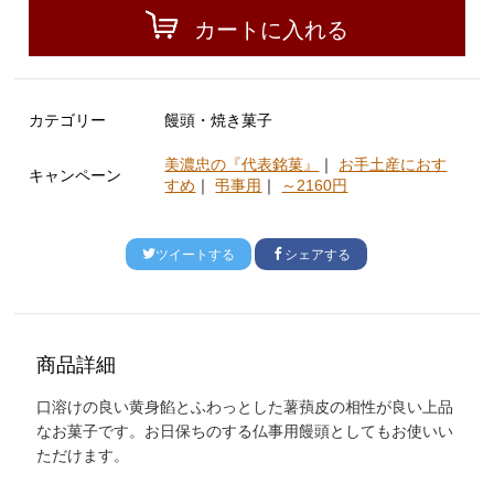
カートに入れる
カテゴリー
饅頭・焼き菓子
美濃忠の『代表銘菓』
｜
お手土産におす
キャンペーン
すめ
｜
弔事用
｜
～2160円
ツイートする
シェアする
商品詳細
口溶けの良い黄身餡とふわっとした薯蕷皮の相性が良い上品
なお菓子です。お日保ちのする仏事用饅頭としてもお使いい
ただけます。