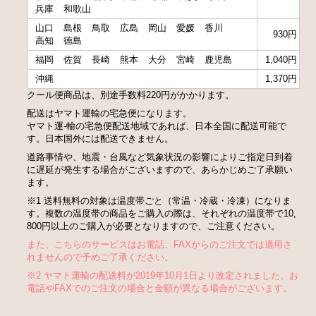
兵庫
和歌山
山口
島根
鳥取
広島
岡山
愛媛
香川
930円
高知
徳島
福岡
佐賀
長崎
熊本
大分
宮崎
鹿児島
1,040円
沖縄
1,370円
クール便商品は、別途手数料220円がかかります。
配送はヤマト運輸の宅急便になります。
ヤマト運-輸の宅急便配送地域であれば、日本全国に配送可能で
す。日本国外には配送できません。
道路事情や、地震・台風など気象状況の影響によりご指定日到着
に遅延が発生する場合がございますので、あらかじめご了承願い
ます。
※1 送料無料の対象は温度帯ごと（常温・冷蔵・冷凍）になりま
す。複数の温度帯の商品をご購入の際は、それぞれの温度帯で10,
800円以上のご購入が必要となりますので、ご注意ください。
また、こちらのサービスはお電話、FAXからのご注文では適用さ
れませんので予めご了承ください。
※2 ヤマト運輸の配送料が2019年10月1日より改定されました。お
電話やFAXでのご注文の場合と金額が異なる場合がございます。