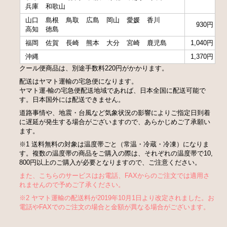
兵庫
和歌山
山口
島根
鳥取
広島
岡山
愛媛
香川
930円
高知
徳島
福岡
佐賀
長崎
熊本
大分
宮崎
鹿児島
1,040円
沖縄
1,370円
クール便商品は、別途手数料220円がかかります。
配送はヤマト運輸の宅急便になります。
ヤマト運-輸の宅急便配送地域であれば、日本全国に配送可能で
す。日本国外には配送できません。
道路事情や、地震・台風など気象状況の影響によりご指定日到着
に遅延が発生する場合がございますので、あらかじめご了承願い
ます。
※1 送料無料の対象は温度帯ごと（常温・冷蔵・冷凍）になりま
す。複数の温度帯の商品をご購入の際は、それぞれの温度帯で10,
800円以上のご購入が必要となりますので、ご注意ください。
また、こちらのサービスはお電話、FAXからのご注文では適用さ
れませんので予めご了承ください。
※2 ヤマト運輸の配送料が2019年10月1日より改定されました。お
電話やFAXでのご注文の場合と金額が異なる場合がございます。