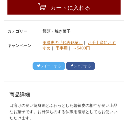
カートに入れる
カテゴリー
饅頭・焼き菓子
美濃忠の『代表銘菓』
｜
お手土産におす
キャンペーン
すめ
｜
弔事用
｜
～5400円
ツイートする
シェアする
商品詳細
口溶けの良い黄身餡とふわっとした薯蕷皮の相性が良い上品
なお菓子です。お日保ちのする仏事用饅頭としてもお使いい
ただけます。