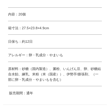
内容：20個
箱寸法：27.5×23.8×4.9cm
日保ち：約12日
アレルギー：卵・乳成分・やまいも
原材料：砂糖（国内製造）、澱粉、いんげん豆、卵、砂糖結
合水飴、練乳、米粉（米（国産））、伊勢芋/膨張剤、（一
部に卵・乳成分・やまいもを含む）
販売期間：通年