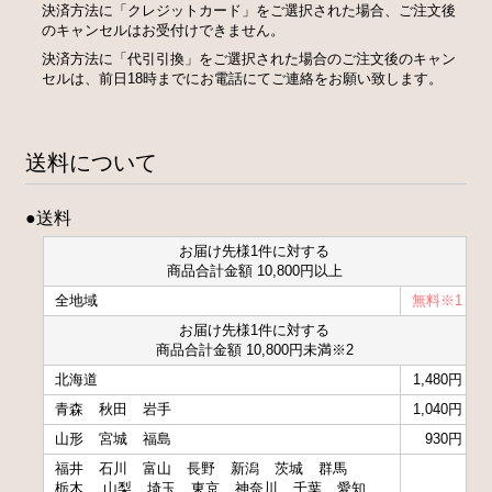
決済方法に「クレジットカード」をご選択された場合、ご注文後
のキャンセルはお受付けできません。
決済方法に「代引引換」をご選択された場合のご注文後のキャン
セルは、前日18時までにお電話にてご連絡をお願い致します。
送料について
●送料
お届け先様1件に対する
商品合計金額 10,800円以上
全地域
無料※1
お届け先様1件に対する
商品合計金額 10,800円未満※2
北海道
1,480円
青森
秋田
岩手
1,040円
山形
宮城
福島
930円
福井
石川
富山
長野
新潟
茨城
群馬
栃木
山梨
埼玉
東京
神奈川
千葉
愛知