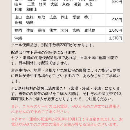
820円
岐阜
三重
静岡
大阪
京都
滋賀
奈良
兵庫
和歌山
山口
島根
鳥取
広島
岡山
愛媛
香川
930円
高知
徳島
福岡
佐賀
長崎
熊本
大分
宮崎
鹿児島
1,040円
沖縄
1,370円
クール便商品は、別途手数料220円がかかります。
配送はヤマト運輸の宅急便になります。
ヤマト運-輸の宅急便配送地域であれば、日本全国に配送可能で
す。日本国外には配送できません。
道路事情や、地震・台風など気象状況の影響によりご指定日到着
に遅延が発生する場合がございますので、あらかじめご了承願い
ます。
※1 送料無料の対象は温度帯ごと（常温・冷蔵・冷凍）になりま
す。複数の温度帯の商品をご購入の際は、それぞれの温度帯で10,
800円以上のご購入が必要となりますので、ご注意ください。
また、こちらのサービスはお電話、FAXからのご注文では適用さ
れませんので予めご了承ください。
※2 ヤマト運輸の配送料が2019年10月1日より改定されました。お
電話やFAXでのご注文の場合と金額が異なる場合がございます。