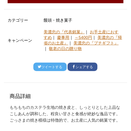
カテゴリー
饅頭・焼き菓子
美濃忠の『代表銘菓』
｜
お手土産におす
すめ
｜
慶事用
｜
～5400円
｜
美濃忠の『帰
キャンペーン
省のお土産』
｜
美濃忠の『プチギフト』
｜
敬老の日の贈り物
ツイートする
シェアする
商品詳細
もちもちのカステラ生地の焼き皮と、しっとりとした上品な
こしあんが調和した、程良い甘さと食感が絶妙な逸品です。
ごっさまの焼き模様は特徴的で、お土産に人気の銘菓です。