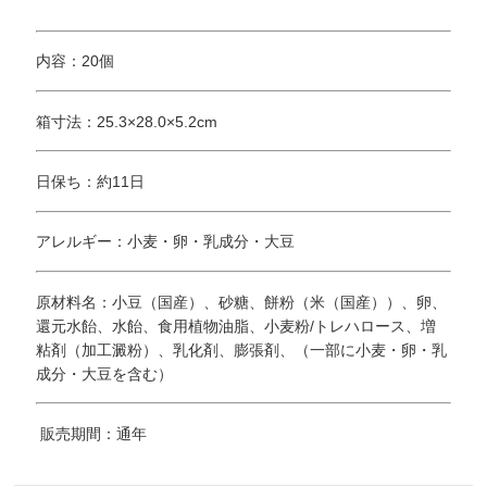
内容：20個
箱寸法：25.3×28.0×5.2cm
日保ち：約11日
アレルギー：小麦・卵・乳成分・大豆
原材料名：小豆（国産）、砂糖、餅粉（米（国産））、卵、
還元水飴、水飴、食用植物油脂、小麦粉/トレハロース、増
粘剤（加工澱粉）、乳化剤、膨張剤、（一部に小麦・卵・乳
成分・大豆を含む）
販売期間：通年