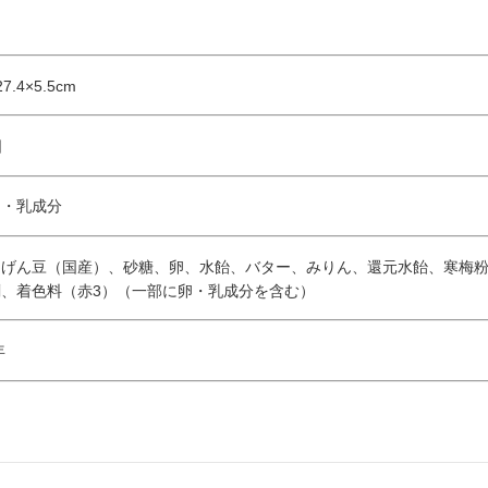
.4×5.5cm
日
卵・乳成分
んげん豆（国産）、砂糖、卵、水飴、バター、みりん、還元水飴、寒梅粉
、着色料（赤3）（一部に卵・乳成分を含む）
年