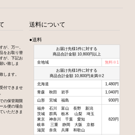
て
送料について
●送料
すが、万一、
お届け先様1件に対する
品をお取り替
商品合計金額 10,800円以上
すが、下記お
全地域
無料※1
願い致しま
お届け先様1件に対する
致します。
商品合計金額 10,800円未満※2
北海道
1,480円
受付できませ
青森
秋田
岩手
1,040円
。
山形
宮城
福島
930円
での保管期限
ール便の場合
福井
石川
富山
長野
新潟
ていただきま
茨城
群馬
栃木
山梨
埼玉
東京
神奈川
千葉
愛知
820円
岐阜
三重
静岡
大阪
京都
滋賀
奈良
兵庫
和歌山