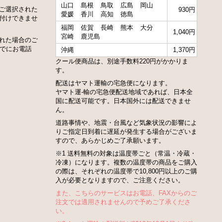
山口
島根
鳥取
広島
岡山
ご選択された
930円
愛媛
香川
高知
徳島
付けできませ
福岡
佐賀
長崎
熊本
大分
1,040円
宮崎
鹿児島
れた場合のご
までにお電話
沖縄
1,370円
クール便商品は、別途手数料220円がかかりま
す。
配送はヤマト運輸の宅急便になります。
ヤマト運-輸の宅急便配送地域であれば、日本全
国に配送可能です。日本国外には配送できませ
ん。
道路事情や、地震・台風など気象状況の影響によ
りご指定日到着に遅延が発生する場合がございま
すので、あらかじめご了承願います。
※1 送料無料の対象は温度帯ごと（常温・冷蔵・
冷凍）になります。複数の温度帯の商品をご購入
の際は、それぞれの温度帯で10,800円以上のご購
入が必要となりますので、ご注意ください。
また、こちらのサービスはお電話、FAXからのご
注文では適用されませんので予めご了承くださ
い。