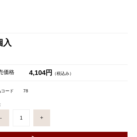
個入
4,104円
売価格
（税込み）
品コード
78
量
-
+