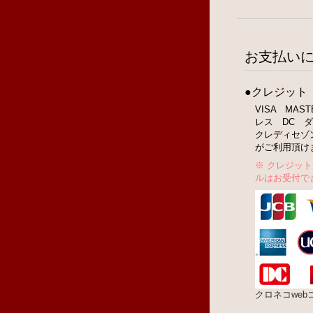
お支払い
●クレジット
VISA MA
レス DC ダ
クレディセゾ
がご利用頂け
※ クレジッ
ルはお受付で
クロネコwe