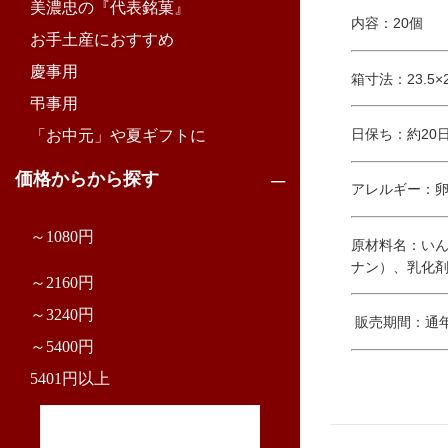
美濃忠の『代表銘菓』
内容：20個
お手土産におすすめ
慶事用
箱寸法：23.5×27
弔事用
日保ち：約20
「お中元」や夏ギフトに
価格からから探す
アレルギー：
～1080円
原材料名：い
ナン）、乳化剤
～2160円
～3240円
販売期間：通
～5400円
5401円以上