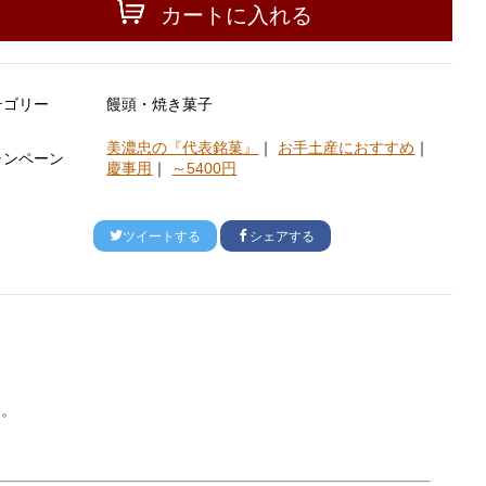
カートに入れる
テゴリー
饅頭・焼き菓子
美濃忠の『代表銘菓』
｜
お手土産におすすめ
｜
ャンペーン
慶事用
｜
～5400円
ツイートする
シェアする
す。