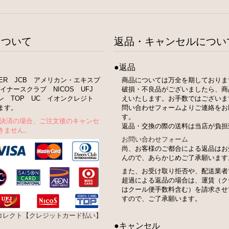
について
返品・キャンセルについ
●返品
STER JCB アメリカン・エキスプ
商品については万全を期しておりま
イナースクラブ NICOS UFJ
破損・不良品がございましたら、商
ン TOP UC イオンクレジト
えいたします。お手数ではございま
ます。
問い合わせフォームよりご連絡をお
す。
ト決済の場合、ご注文後のキャンセ
返品・交換の際の送料は当店が負担
きません。
お問い合わせフォーム
尚、お客様のご都合による返品はお
んので、あらかじめご了承願います
また、お受け取り拒否や、配送業者
超過による返品の場合は、運賃（ク
はクール便手数料含む）を請求させ
すので、ご了承願います。
bコレクト【クレジットカード払い】
●キャンセル