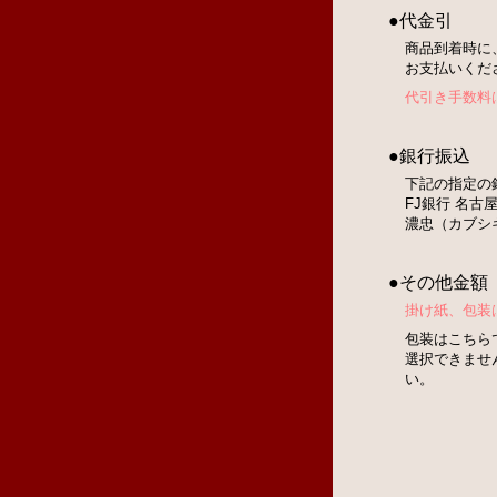
●代金引
商品到着時に
お支払いくだ
代引き手数料
●銀行振込
下記の指定の
FJ銀行 名古屋
濃忠（カブシ
●その他金額
掛け紙、包装
包装はこちら
選択できませ
い。