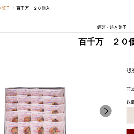
き菓子
百千万 ２０個入
饅頭・焼き菓子
百千万 ２０
販
商
数