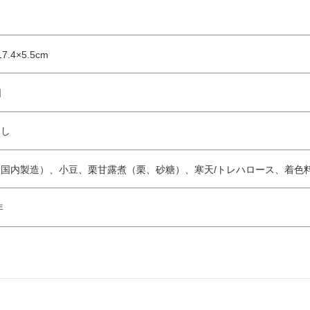
.4×5.5cm
日
なし
国内製造）、小豆、栗甘露煮（栗、砂糖）、寒天/トレハロース、着色
年