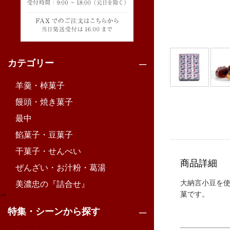
カテゴリー
羊羹・棹菓子
饅頭・焼き菓子
最中
餡菓子・豆菓子
干菓子・せんべい
商品詳細
ぜんざい・お汁粉・葛湯
大納言小豆を
美濃忠の『詰合せ』
菓です。
-->
特集・シーンから探す