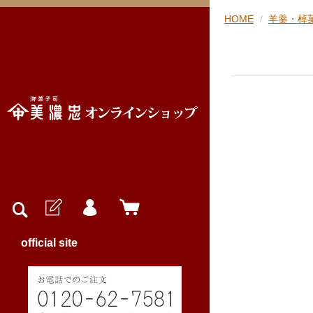
HOME
羊羹・棹
official site