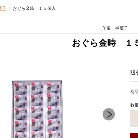
菓子
おぐら金時 １５個入
羊羹・棹菓子
おぐら金時 １
販
商
数