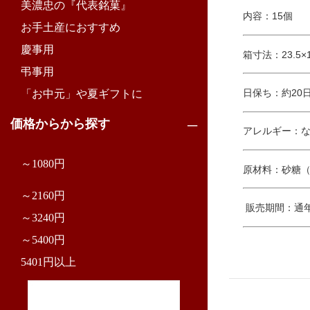
美濃忠の『代表銘菓』
内容：15個
お手土産におすすめ
慶事用
箱寸法：23.5×17
弔事用
日保ち：約20
「お中元」や夏ギフトに
価格からから探す
アレルギー：
～1080円
原材料：砂糖（
～2160円
販売期間：通
～3240円
～5400円
5401円以上