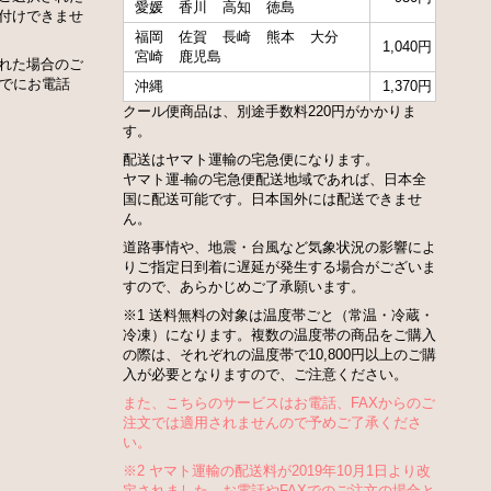
愛媛
香川
高知
徳島
付けできませ
福岡
佐賀
長崎
熊本
大分
1,040円
宮崎
鹿児島
れた場合のご
までにお電話
沖縄
1,370円
クール便商品は、別途手数料220円がかかりま
す。
配送はヤマト運輸の宅急便になります。
ヤマト運-輸の宅急便配送地域であれば、日本全
国に配送可能です。日本国外には配送できませ
ん。
道路事情や、地震・台風など気象状況の影響によ
りご指定日到着に遅延が発生する場合がございま
すので、あらかじめご了承願います。
※1 送料無料の対象は温度帯ごと（常温・冷蔵・
冷凍）になります。複数の温度帯の商品をご購入
の際は、それぞれの温度帯で10,800円以上のご購
入が必要となりますので、ご注意ください。
また、こちらのサービスはお電話、FAXからのご
注文では適用されませんので予めご了承くださ
い。
※2 ヤマト運輸の配送料が2019年10月1日より改
定されました。お電話やFAXでのご注文の場合と