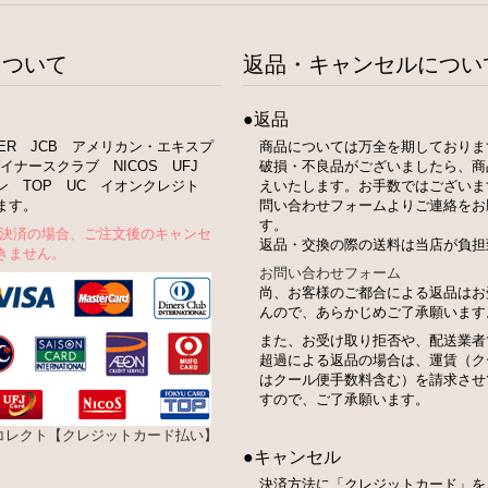
について
返品・キャンセルについ
●返品
STER JCB アメリカン・エキスプ
商品については万全を期しておりま
イナースクラブ NICOS UFJ
破損・不良品がございましたら、商
ン TOP UC イオンクレジト
えいたします。お手数ではございま
ます。
問い合わせフォームよりご連絡をお
す。
ト決済の場合、ご注文後のキャンセ
返品・交換の際の送料は当店が負担
きません。
お問い合わせフォーム
尚、お客様のご都合による返品はお
んので、あらかじめご了承願います
また、お受け取り拒否や、配送業者
超過による返品の場合は、運賃（ク
はクール便手数料含む）を請求させ
すので、ご了承願います。
bコレクト【クレジットカード払い】
●キャンセル
決済方法に「クレジットカード」を