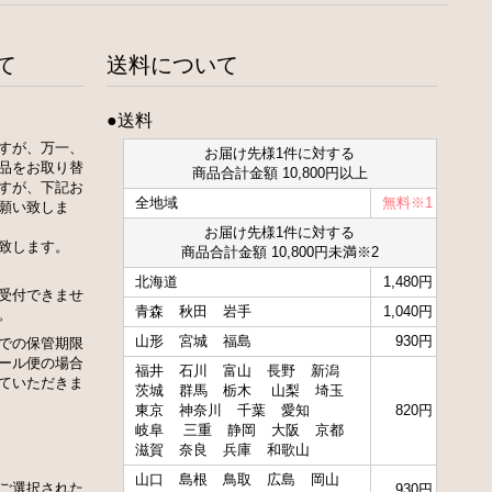
て
送料について
●送料
すが、万一、
お届け先様1件に対する
品をお取り替
商品合計金額 10,800円以上
すが、下記お
全地域
無料※1
願い致しま
お届け先様1件に対する
致します。
商品合計金額 10,800円未満※2
北海道
1,480円
受付できませ
青森
秋田
岩手
1,040円
。
山形
宮城
福島
930円
での保管期限
ール便の場合
福井
石川
富山
長野
新潟
ていただきま
茨城
群馬
栃木
山梨
埼玉
東京
神奈川
千葉
愛知
820円
岐阜
三重
静岡
大阪
京都
滋賀
奈良
兵庫
和歌山
山口
島根
鳥取
広島
岡山
ご選択された
930円