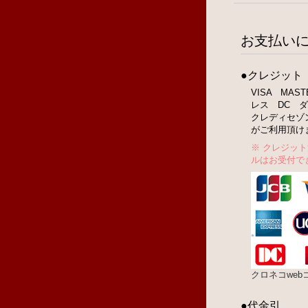
お支払い
●クレジット
VISA MA
レス DC ダ
クレディセゾ
がご利用頂け
※ クレジッ
ルはお受付で
クロネコwe
●代金引