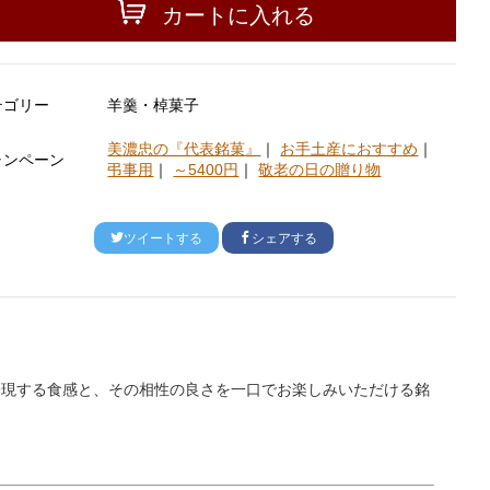
カートに入れる
テゴリー
羊羹・棹菓子
美濃忠の『代表銘菓』
｜
お手土産におすすめ
｜
ャンペーン
弔事用
｜
～5400円
｜
敬老の日の贈り物
ツイートする
シェアする
表現する食感と、その相性の良さを一口でお楽しみいただける銘