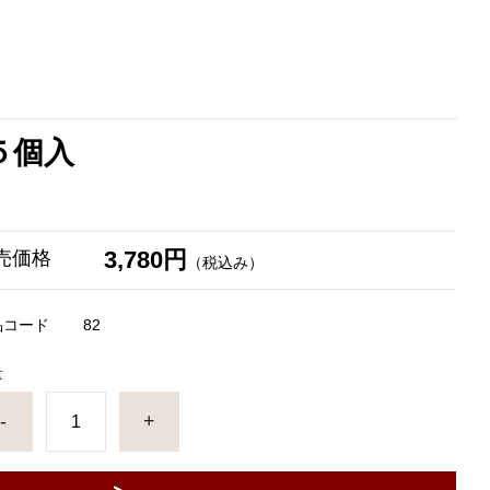
５個入
3,780円
売価格
（税込み）
品コード
82
量
-
+