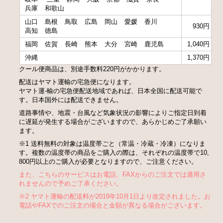
兵庫
和歌山
山口
島根
鳥取
広島
岡山
愛媛
香川
930円
高知
徳島
福岡
佐賀
長崎
熊本
大分
宮崎
鹿児島
1,040円
沖縄
1,370円
クール便商品は、別途手数料220円がかかります。
配送はヤマト運輸の宅急便になります。
ヤマト運-輸の宅急便配送地域であれば、日本全国に配送可能で
す。日本国外には配送できません。
道路事情や、地震・台風など気象状況の影響によりご指定日到着
に遅延が発生する場合がございますので、あらかじめご了承願い
ます。
※1 送料無料の対象は温度帯ごと（常温・冷蔵・冷凍）になりま
す。複数の温度帯の商品をご購入の際は、それぞれの温度帯で10,
800円以上のご購入が必要となりますので、ご注意ください。
また、こちらのサービスはお電話、FAXからのご注文では適用さ
れませんので予めご了承ください。
※2 ヤマト運輸の配送料が2019年10月1日より改定されました。お
電話やFAXでのご注文の場合と金額が異なる場合がございます。