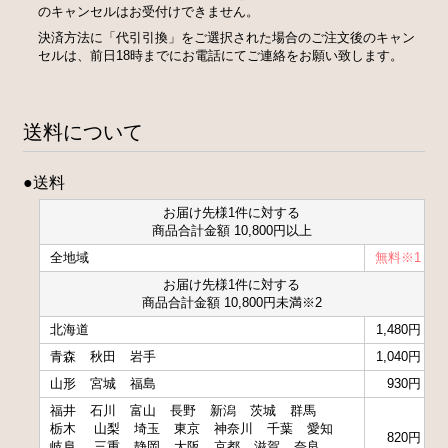
のキャンセルはお受付けできません。
決済方法に「代引引換」をご選択された場合のご注文後のキャン
セルは、前日18時までにお電話にてご連絡をお願い致します。
送料について
●送料
お届け先様1件に対する
商品合計金額 10,800円以上
全地域
無料※1
お届け先様1件に対する
商品合計金額 10,800円未満※2
北海道
1,480円
青森
秋田
岩手
1,040円
山形
宮城
福島
930円
福井
石川
富山
長野
新潟
茨城
群馬
栃木
山梨
埼玉
東京
神奈川
千葉
愛知
820円
岐阜
三重
静岡
大阪
京都
滋賀
奈良