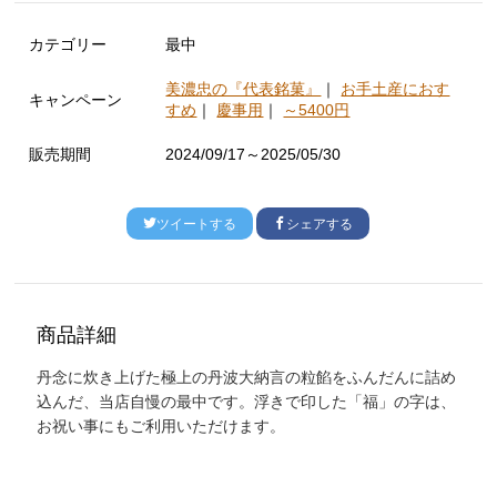
カテゴリー
最中
美濃忠の『代表銘菓』
｜
お手土産におす
キャンペーン
すめ
｜
慶事用
｜
～5400円
販売期間
2024/09/17～2025/05/30
ツイートする
シェアする
商品詳細
丹念に炊き上げた極上の丹波大納言の粒餡をふんだんに詰め
込んだ、当店自慢の最中です。浮きで印した「福」の字は、
お祝い事にもご利用いただけます。