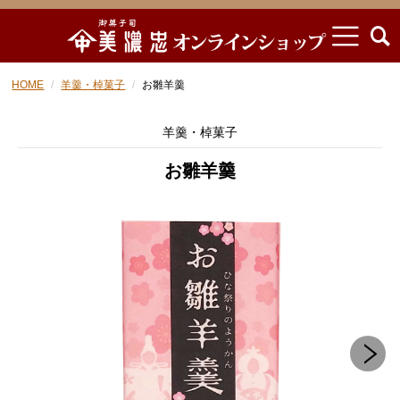
HOME
羊羹・棹菓子
お雛羊羹
羊羹・棹菓子
お雛羊羹