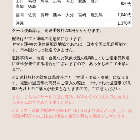
山口
島根
鳥取
広島
岡山
愛媛
香川
930円
高知
徳島
福岡
佐賀
長崎
熊本
大分
宮崎
鹿児島
1,040円
沖縄
1,370円
クール便商品は、別途手数料220円がかかります。
配送はヤマト運輸の宅急便になります。
ヤマト運-輸の宅急便配送地域であれば、日本全国に配送可能で
す。日本国外には配送できません。
道路事情や、地震・台風など気象状況の影響によりご指定日到着
に遅延が発生する場合がございますので、あらかじめご了承願い
ます。
※1 送料無料の対象は温度帯ごと（常温・冷蔵・冷凍）になりま
す。複数の温度帯の商品をご購入の際は、それぞれの温度帯で10,
800円以上のご購入が必要となりますので、ご注意ください。
また、こちらのサービスはお電話、FAXからのご注文では適用さ
れませんので予めご了承ください。
※2 ヤマト運輸の配送料が2019年10月1日より改定されました。お
電話やFAXでのご注文の場合と金額が異なる場合がございます。