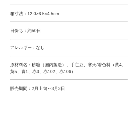
箱寸法：12.0×6.5×4.5cm
日保ち：約50日
アレルギー：なし
原材料名：砂糖（国内製造）、手亡豆、寒天/着色料（黄4、
黄5、青1、赤3、赤102、赤106）
販売期間：2月上旬～3月3日