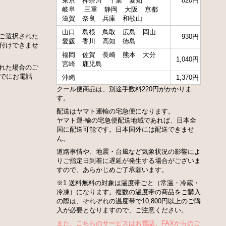
東京
神奈川
千葉
愛知
820円
岐阜
三重
静岡
大阪
京都
滋賀
奈良
兵庫
和歌山
山口
島根
鳥取
広島
岡山
ご選択された
930円
愛媛
香川
高知
徳島
付けできませ
福岡
佐賀
長崎
熊本
大分
1,040円
宮崎
鹿児島
れた場合のご
までにお電話
沖縄
1,370円
クール便商品は、別途手数料220円がかかりま
す。
配送はヤマト運輸の宅急便になります。
ヤマト運-輸の宅急便配送地域であれば、日本全
国に配送可能です。日本国外には配送できませ
ん。
道路事情や、地震・台風など気象状況の影響によ
りご指定日到着に遅延が発生する場合がございま
すので、あらかじめご了承願います。
※1 送料無料の対象は温度帯ごと（常温・冷蔵・
冷凍）になります。複数の温度帯の商品をご購入
の際は、それぞれの温度帯で10,800円以上のご購
入が必要となりますので、ご注意ください。
また、こちらのサービスはお電話、FAXからのご