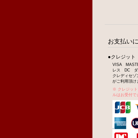
お支払い
●クレジット
VISA MA
レス DC ダ
クレディセゾ
がご利用頂け
※ クレジッ
ルはお受付で