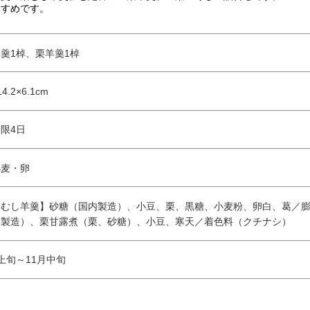
すすめです。
羹1棹、栗羊羹1棹
.2×6.1cm
限4日
小麦・卵
栗むし羊羹】砂糖（国内製造）、小豆、栗、黒糖、小麦粉、卵白、葛／
内製造）、栗甘露煮（栗、砂糖）、小豆、寒天／着色料（クチナシ）
上旬～11月中旬