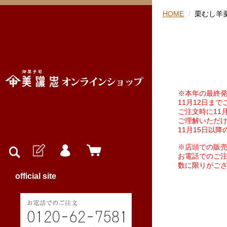
HOME
栗むし羊
※本年の最終発
11月12日ま
ご注文時に11
月
ご理解いただ
11月15日以
※店頭での販売
お電話でのご注
数に限りがご
official site