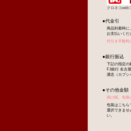
クロネコwe
●代金引
商品到着時に
お支払いくだ
代引き手数料
●銀行振込
下記の指定の
FJ銀行 名古屋
濃忠（カブシ
●その他金額
掛け紙、包装
包装はこちら
選択できませ
い。