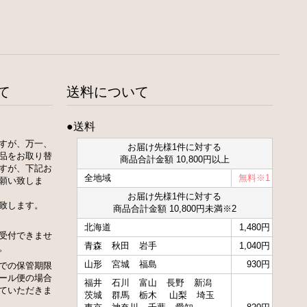
て
送料について
●送料
すが、万一、
お届け先様1件に対する
品をお取り替
商品合計金額 10,800円以上
すが、下記お
全地域
無料※1
願い致しま
お届け先様1件に対する
致します。
商品合計金額 10,800円未満※2
北海道
1,480円
受付できませ
青森
秋田
岩手
1,040円
。
山形
宮城
福島
930円
での保管期限
ール便の場合
福井
石川
富山
長野
新潟
ていただきま
茨城
群馬
栃木
山梨
埼玉