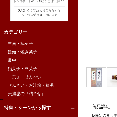
カテゴリー
羊羹・棹菓子
饅頭・焼き菓子
最中
餡菓子・豆菓子
干菓子・せんべい
ぜんざい・お汁粉・葛湯
美濃忠の『詰合せ』
-->
商品詳細
特集・シーンから探す
秋限定の蒸し