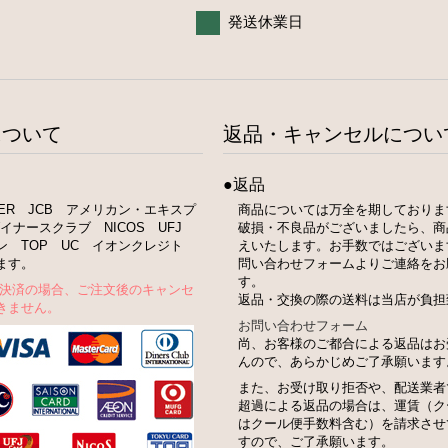
発送休業日
について
返品・キャンセルについ
●返品
STER JCB アメリカン・エキスプ
商品については万全を期しておりま
イナースクラブ NICOS UFJ
破損・不良品がございましたら、商
ン TOP UC イオンクレジト
えいたします。お手数ではございま
ます。
問い合わせフォームよりご連絡をお
す。
ト決済の場合、ご注文後のキャンセ
返品・交換の際の送料は当店が負担
きません。
お問い合わせフォーム
尚、お客様のご都合による返品はお
んので、あらかじめご了承願います
また、お受け取り拒否や、配送業者
超過による返品の場合は、運賃（ク
はクール便手数料含む）を請求させ
すので、ご了承願います。