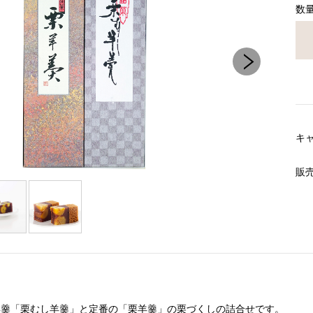
数
キ
販
羊羹「栗むし羊羹」と定番の「栗羊羹」の栗づくしの詰合せです。