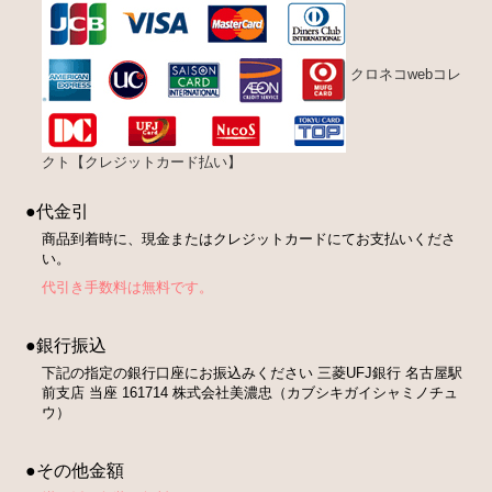
クロネコwebコレ
クト【クレジットカード払い】
●代金引
商品到着時に、現金またはクレジットカードにてお支払いくださ
い。
代引き手数料は無料です。
●銀行振込
下記の指定の銀行口座にお振込みください 三菱UFJ銀行 名古屋駅
前支店 当座 161714 株式会社美濃忠（カブシキガイシャミノチュ
ウ）
●その他金額