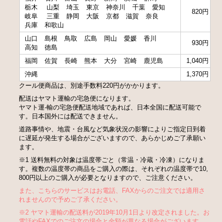
栃木
山梨
埼玉
東京
神奈川
千葉
愛知
820円
岐阜
三重
静岡
大阪
京都
滋賀
奈良
兵庫
和歌山
山口
島根
鳥取
広島
岡山
愛媛
香川
930円
高知
徳島
福岡
佐賀
長崎
熊本
大分
宮崎
鹿児島
1,040円
沖縄
1,370円
クール便商品は、別途手数料220円がかかります。
配送はヤマト運輸の宅急便になります。
ヤマト運-輸の宅急便配送地域であれば、日本全国に配送可能で
す。日本国外には配送できません。
道路事情や、地震・台風など気象状況の影響によりご指定日到着
に遅延が発生する場合がございますので、あらかじめご了承願い
ます。
※1 送料無料の対象は温度帯ごと（常温・冷蔵・冷凍）になりま
す。複数の温度帯の商品をご購入の際は、それぞれの温度帯で10,
800円以上のご購入が必要となりますので、ご注意ください。
また、こちらのサービスはお電話、FAXからのご注文では適用さ
れませんので予めご了承ください。
※2 ヤマト運輸の配送料が2019年10月1日より改定されました。お
電話やFAXでのご注文の場合と金額が異なる場合がございます。